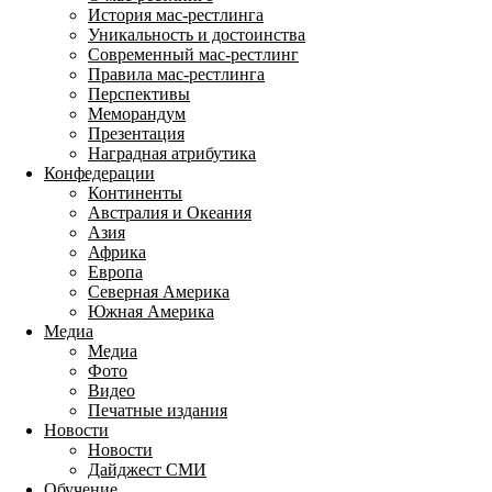
История мас-рестлинга
Уникальность и достоинства
Современный мас-рестлинг
Правила мас-рестлинга
Перспективы
Меморандум
Презентация
Наградная атрибутика
Конфедерации
Континенты
Австралия и Океания
Азия
Африка
Европа
Северная Америка
Южная Америка
Медиа
Медиа
Фото
Видео
Печатные издания
Новости
Новости
Дайджест СМИ
Обучение