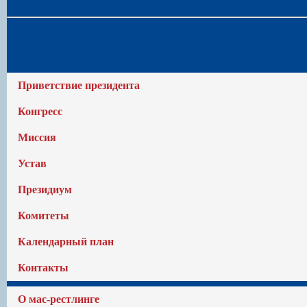
Приветствие президента
Конгресс
Миссия
Устав
Президиум
Комитеты
Календарный план
Контакты
О мас-рестлинге