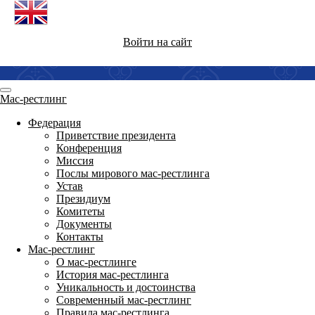
Войти на сайт
Мас-рестлинг
Федерация
Приветствие президента
Конференция
Миссия
Послы мирового мас-рестлинга
Устав
Президиум
Комитеты
Документы
Контакты
Мас-рестлинг
О мас-рестлинге
История мас-рестлинга
Уникальность и достоинства
Современный мас-рестлинг
Правила мас-рестлинга