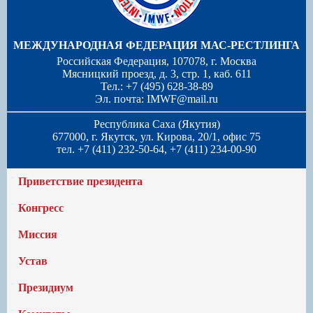
МЕЖДУНАРОДНАЯ ФЕДЕРАЦИЯ МАС-РЕСТЛИНГА
Российская Федерация, 107078, г. Москва
Мясницкий проезд, д. 3, стр. 1, каб. 611
Тел.: +7 (495) 628-38-89
Эл. почта:
IMWF@mail.ru
Республика Саха (Якутия)
677000, г. Якутск, ул. Кирова, 20/1, офис 75
тел. +7 (411) 232-50-64, +7 (411) 234-00-90
Приветствие президента
Конгресс
Миссия
Устав
Президиум