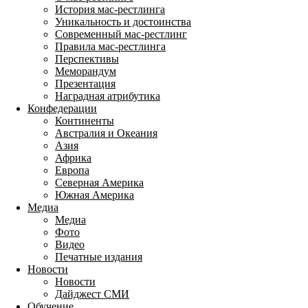
История мас-рестлинга
Уникальность и достоинства
Современный мас-рестлинг
Правила мас-рестлинга
Перспективы
Меморандум
Презентация
Наградная атрибутика
Конфедерации
Континенты
Австралия и Океания
Азия
Африка
Европа
Северная Америка
Южная Америка
Медиа
Медиа
Фото
Видео
Печатные издания
Новости
Новости
Дайджест СМИ
Обучение