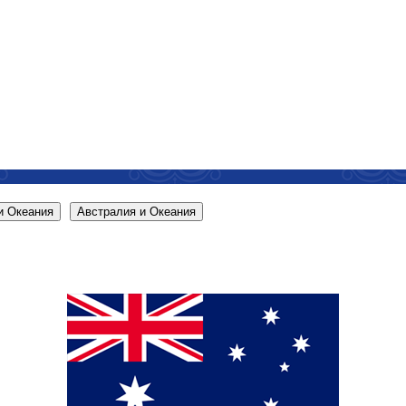
и Океания
Австралия и Океания