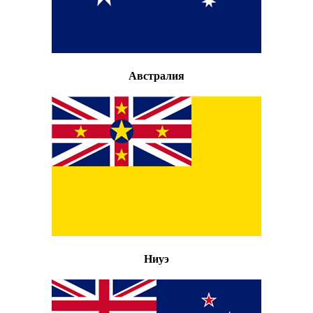
Австралия
Ниуэ