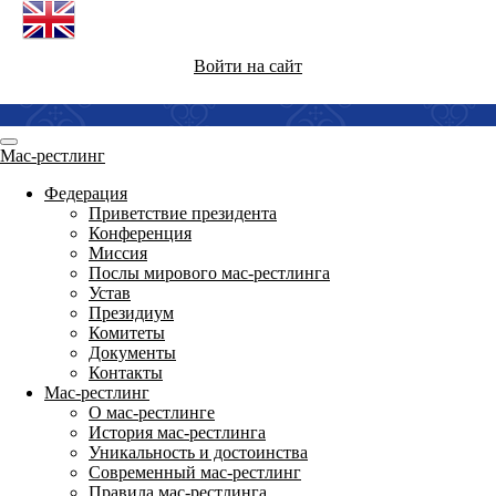
Войти на сайт
Мас-рестлинг
Федерация
Приветствие президента
Конференция
Миссия
Послы мирового мас-рестлинга
Устав
Президиум
Комитеты
Документы
Контакты
Мас-рестлинг
О мас-рестлинге
История мас-рестлинга
Уникальность и достоинства
Современный мас-рестлинг
Правила мас-рестлинга