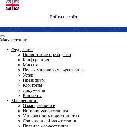
Войти на сайт
Мас-рестлинг
Федерация
Приветствие президента
Конференция
Миссия
Послы мирового мас-рестлинга
Устав
Президиум
Комитеты
Документы
Контакты
Мас-рестлинг
О мас-рестлинге
История мас-рестлинга
Уникальность и достоинства
Современный мас-рестлинг
Правила мас-рестлинга