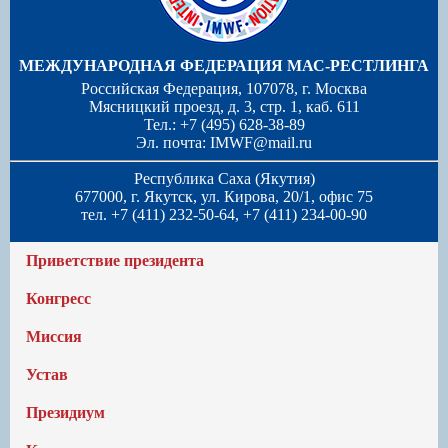
МЕЖДУНАРОДНАЯ ФЕДЕРАЦИЯ МАС-РЕСТЛИНГА
Российская Федерация, 107078, г. Москва
Мясницкий проезд, д. 3, стр. 1, каб. 611
Тел.: +7 (495) 628-38-89
Эл. почта:
IMWF@mail.ru
Республика Саха (Якутия)
677000, г. Якутск, ул. Кирова, 20/1, офис 75
тел. +7 (411) 232-50-64, +7 (411) 234-00-90
Приветствие президента
Конгресс
Миссия
Устав
Президиум