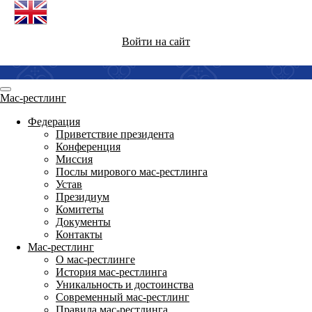
Войти на сайт
Мас-рестлинг
Федерация
Приветствие президента
Конференция
Миссия
Послы мирового мас-рестлинга
Устав
Президиум
Комитеты
Документы
Контакты
Мас-рестлинг
О мас-рестлинге
История мас-рестлинга
Уникальность и достоинства
Современный мас-рестлинг
Правила мас-рестлинга