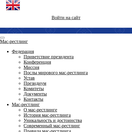
Войти на сайт
Мас-рестлинг
Федерация
Приветствие президента
Конференция
Миссия
Послы мирового мас-рестлинга
Устав
Президиум
Комитеты
Документы
Контакты
Мас-рестлинг
О мас-рестлинге
История мас-рестлинга
Уникальность и достоинства
Современный мас-рестлинг
Правила мас-рестлинга