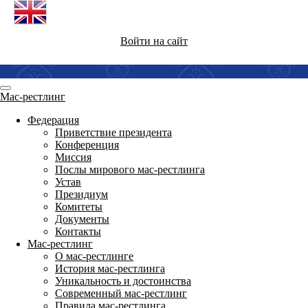
Войти на сайт
Мас-рестлинг
Федерация
Приветствие президента
Конференция
Миссия
Послы мирового мас-рестлинга
Устав
Президиум
Комитеты
Документы
Контакты
Мас-рестлинг
О мас-рестлинге
История мас-рестлинга
Уникальность и достоинства
Современный мас-рестлинг
Правила мас-рестлинга