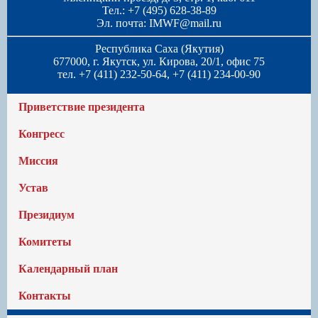
Тел.: +7 (495) 628-38-89
Эл. почта:
IMWF@mail.ru
Республика Саха (Якутия)
677000, г. Якутск, ул. Кирова, 20/1, офис 75
тел. +7 (411) 232-50-64, +7 (411) 234-00-90
Приветствие президента
Конгресс
Миссия
Устав
Президиум
Комитеты
Календарный план
Контакты