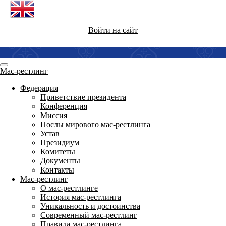
Войти на сайт
Мас-рестлинг
Федерация
Приветствие президента
Конференция
Миссия
Послы мирового мас-рестлинга
Устав
Президиум
Комитеты
Документы
Контакты
Мас-рестлинг
О мас-рестлинге
История мас-рестлинга
Уникальность и достоинства
Современный мас-рестлинг
Правила мас-рестлинга