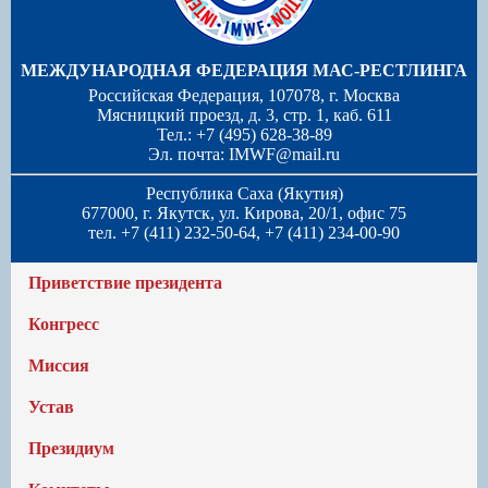
МЕЖДУНАРОДНАЯ ФЕДЕРАЦИЯ МАС-РЕСТЛИНГА
Российская Федерация, 107078, г. Москва
Мясницкий проезд, д. 3, стр. 1, каб. 611
Тел.: +7 (495) 628-38-89
Эл. почта:
IMWF@mail.ru
Республика Саха (Якутия)
677000, г. Якутск, ул. Кирова, 20/1, офис 75
тел. +7 (411) 232-50-64, +7 (411) 234-00-90
Приветствие президента
Конгресс
Миссия
Устав
Президиум