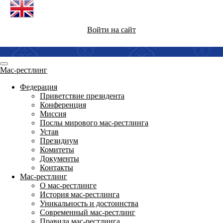
Войти на сайт
Мас-рестлинг
Федерация
Приветствие президента
Конференция
Миссия
Послы мирового мас-рестлинга
Устав
Президиум
Комитеты
Документы
Контакты
Мас-рестлинг
О мас-рестлинге
История мас-рестлинга
Уникальность и достоинства
Современный мас-рестлинг
Правила мас-рестлинга