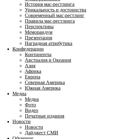
История мас-рестлинга
Уникальность и достоинства
Современный мас-рестлинг
Правила мас-рестлинга
Перспективы
Меморандум
Презентация
Наградная атрибутика
Конфедерации
Континенты
Австралия и Океания
Азия
Африка
Европа
Северная Америка
Южная Америка
Медиа
Медиа
Фото
Видео
Печатные издания
Новости
Новости
Дайджест СМИ
Обучение