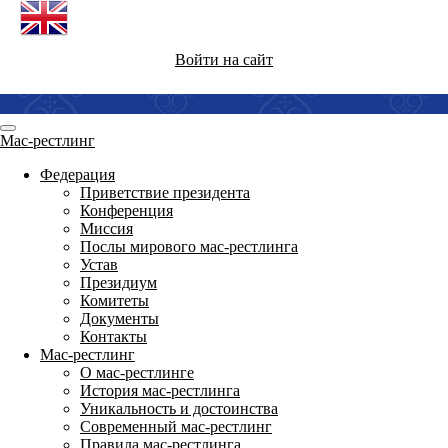
Войти на сайт
Мас-рестлинг
Федерация
Приветствие президента
Конференция
Миссия
Послы мирового мас-рестлинга
Устав
Президиум
Комитеты
Документы
Контакты
Мас-рестлинг
О мас-рестлинге
История мас-рестлинга
Уникальность и достоинства
Современный мас-рестлинг
Правила мас-рестлинга