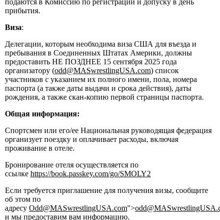
подаются в Комиссию по регистрации и допуску в день
прибытия.
Виза
:
Делегации, которым необходима виза США для въезда и
пребывания в Соединенных Штатах Америки, должны
предоставить НЕ ПОЗДНЕЕ 15 сентября 2025 года
организатору (
odd@MASwrestlingUSA.com
) список
участников с указанием их полного имени, пола, номера
паспорта (а также даты выдачи и срока действия), даты
рождения, а также скан-копию первой страницы паспорта.
Общая информация:
Спортсмен или его/ее Национальная руководящая федерация
организует поездку и оплачивает расходы, включая
проживание в отеле.
Бронирование отеля осуществляется по
ссылке
https://book.passkey.com/go/SMOLY2
Если требуется приглашение для получения визы, сообщите
об этом по
адресу
Odd@MASwrestlingUSA.com
">
odd@MASwrestlingUSA.
и мы предоставим вам информацию.