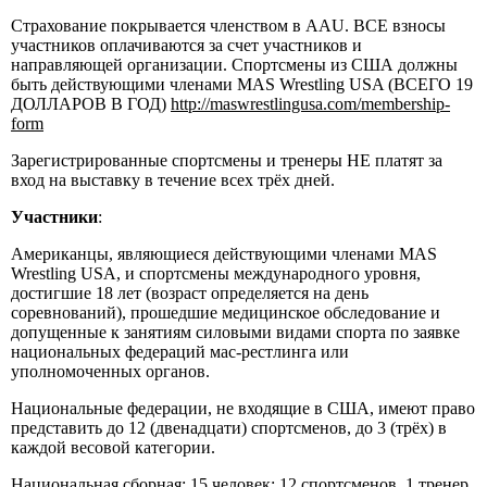
Страхование покрывается членством в AAU. ВСЕ взносы
участников оплачиваются за счет участников и
направляющей организации. Спортсмены из США должны
быть действующими членами MAS Wrestling USA (ВСЕГО 19
ДОЛЛАРОВ В ГОД)
http://maswrestlingusa.com/membership-
form
Зарегистрированные спортсмены и тренеры НЕ платят за
вход на выставку в течение всех трёх дней.
Участники
:
Американцы, являющиеся действующими членами MAS
Wrestling USA, и спортсмены международного уровня,
достигшие 18 лет (возраст определяется на день
соревнований), прошедшие медицинское обследование и
допущенные к занятиям силовыми видами спорта по заявке
национальных федераций мас-рестлинга или
уполномоченных органов.
Национальные федерации, не входящие в США, имеют право
представить до 12 (двенадцати) спортсменов, до 3 (трёх) в
каждой весовой категории.
Национальная сборная: 15 человек: 12 спортсменов, 1 тренер,