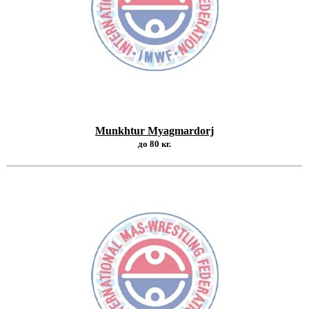
Munkhtur Myagmardorj
до 80 кг.