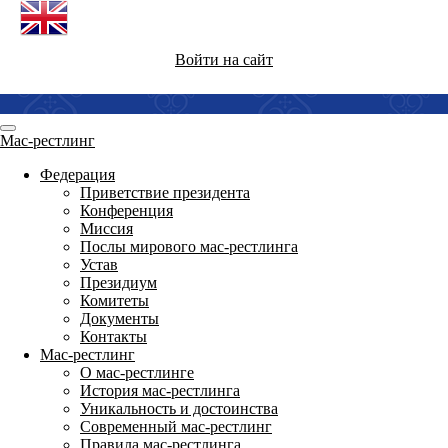
Войти на сайт
Мас-рестлинг
Федерация
Приветствие президента
Конференция
Миссия
Послы мирового мас-рестлинга
Устав
Президиум
Комитеты
Документы
Контакты
Мас-рестлинг
О мас-рестлинге
История мас-рестлинга
Уникальность и достоинства
Современный мас-рестлинг
Правила мас-рестлинга