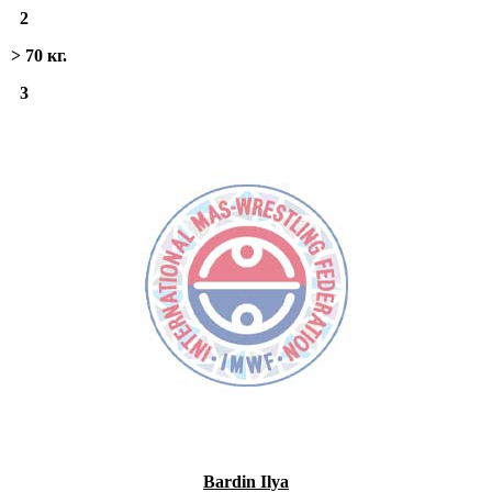
2
> 70 кг.
3
Bardin Ilya