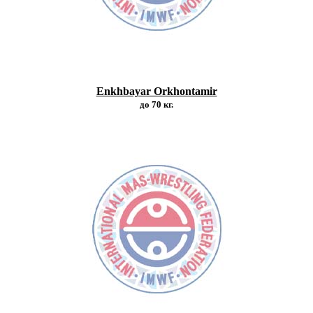
Enkhbayar Orkhontamir
до 70 кг.