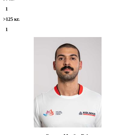
1
>125 кг.
1