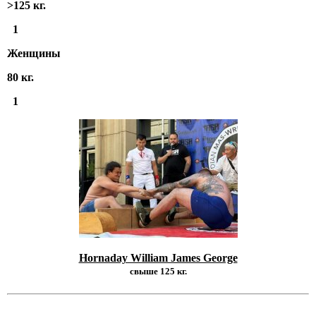
>125 кг.
1
Женщины
80 кг.
1
Hornaday William James George
свыше 125 кг.