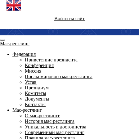
Войти на сайт
Мас-рестлинг
Федерация
Приветствие президента
Конференция
Миссия
Послы мирового мас-рестлинга
Устав
Президиум
Комитеты
Документы
Контакты
Мас-рестлинг
О мас-рестлинге
История мас-рестлинга
Уникальность и достоинства
Современный мас-рестлинг
Правила мас-рестлинга