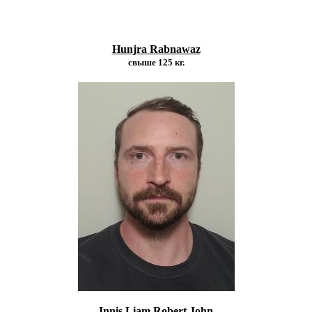
Hunjra Rabnawaz
свыше 125 кг.
Innis Liam Robert John