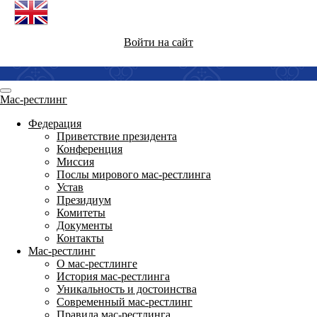
Войти на сайт
Мас-рестлинг
Федерация
Приветствие президента
Конференция
Миссия
Послы мирового мас-рестлинга
Устав
Президиум
Комитеты
Документы
Контакты
Мас-рестлинг
О мас-рестлинге
История мас-рестлинга
Уникальность и достоинства
Современный мас-рестлинг
Правила мас-рестлинга