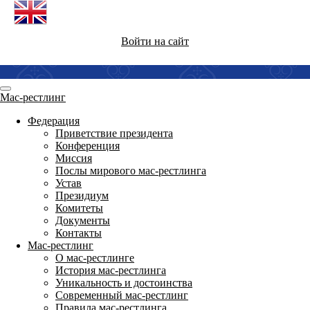
Войти на сайт
Мас-рестлинг
Федерация
Приветствие президента
Конференция
Миссия
Послы мирового мас-рестлинга
Устав
Президиум
Комитеты
Документы
Контакты
Мас-рестлинг
О мас-рестлинге
История мас-рестлинга
Уникальность и достоинства
Современный мас-рестлинг
Правила мас-рестлинга