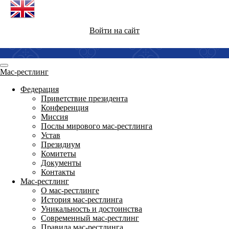
Войти на сайт
Мас-рестлинг
Федерация
Приветствие президента
Конференция
Миссия
Послы мирового мас-рестлинга
Устав
Президиум
Комитеты
Документы
Контакты
Мас-рестлинг
О мас-рестлинге
История мас-рестлинга
Уникальность и достоинства
Современный мас-рестлинг
Правила мас-рестлинга