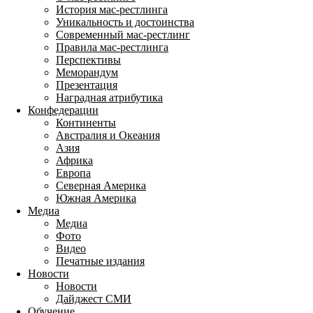
История мас-рестлинга
Уникальность и достоинства
Современный мас-рестлинг
Правила мас-рестлинга
Перспективы
Меморандум
Презентация
Наградная атрибутика
Конфедерации
Континенты
Австралия и Океания
Азия
Африка
Европа
Северная Америка
Южная Америка
Медиа
Медиа
Фото
Видео
Печатные издания
Новости
Новости
Дайджест СМИ
Обучение