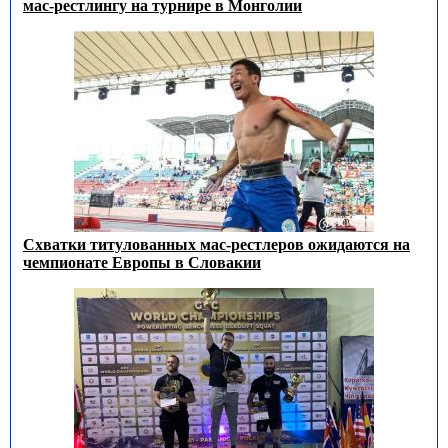
мас-рестлингу на турнире в Монголии
Схватки титулованных мас-рестлеров ожидаются на
чемпионате Европы в Словакии