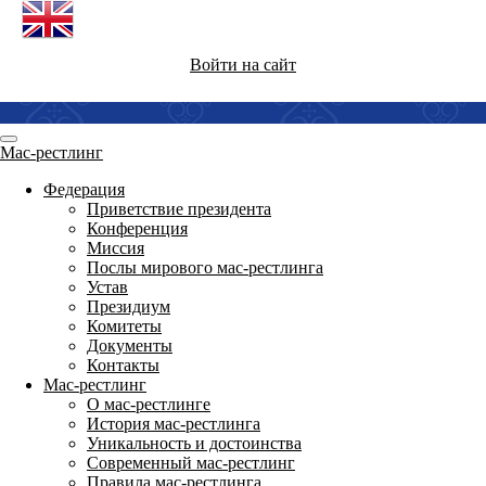
Войти на сайт
Мас-рестлинг
Федерация
Приветствие президента
Конференция
Миссия
Послы мирового мас-рестлинга
Устав
Президиум
Комитеты
Документы
Контакты
Мас-рестлинг
О мас-рестлинге
История мас-рестлинга
Уникальность и достоинства
Современный мас-рестлинг
Правила мас-рестлинга