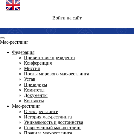
Войти на сайт
Мас-рестлинг
Федерация
Приветствие президента
Конференция
Миссия
Послы мирового мас-рестлинга
Устав
Президиум
Комитеты
Документы
Контакты
Мас-рестлинг
О мас-рестлинге
История мас-рестлинга
Уникальность и достоинства
Современный мас-рестлинг
Правила мас-рестлинга