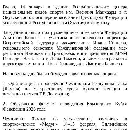
Вчера, 14 января, в здании Республиканского центра
национальных видов спорта им. Василия Манчаары в г.
Якутске состоялось первое заседание Президиума Федерации
мас-рестлинга Республики Саха (Якутия) в этом году.
Заседание прошло под руководством президента Федерации
Анатолия Баишева с участием исполнительного директора
Всероссийской федерации мас-рестлинга Ивана Сивцева,
генерального секретаря Международной федерации мас-
рестлинга Иннокентия Григорьева, вице-президентов МФМ
Геннадия Васильева и Лены Томской, а также генерального
директора компании «Гого Технолоджи» Дмитрия Баишева.
На повестке дня были обсуждены два основных вопроса:
1. Организация и проведение Чемпионата Республики Саха
(Якутия) по мас-рестлингу среди мужчин, женщин и
ветеранов памяти Г.Р. Десяткина;
2. Обсуждение формата проведения Командного Кубка
Федерации 2026 года.
Чемпионат Якутии по мас-рестлингу состоится в
спорткомплексе «Модун» 14–15 февраля. Сильнейшие
спортсмены разных улусов оспорят право войти в состав