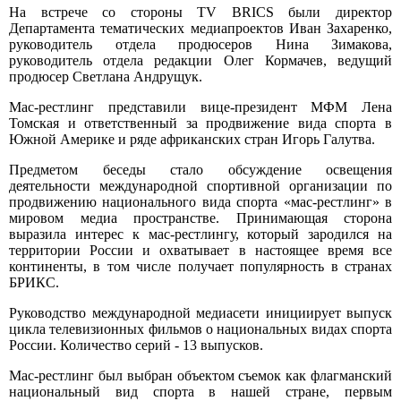
На встрече со стороны TV BRICS были директор
Департамента тематических медиапроектов Иван Захаренко,
руководитель отдела продюсеров Нина Зимакова,
руководитель отдела редакции Олег Кормачев, ведущий
продюсер Светлана Андрущук.
Мас-рестлинг представили вице-президент МФМ Лена
Томская и ответственный за продвижение вида спорта в
Южной Америке и ряде африканских стран Игорь Галутва.
Предметом беседы стало обсуждение освещения
деятельности международной спортивной организации по
продвижению национального вида спорта «мас-рестлинг» в
мировом медиа пространстве. Принимающая сторона
выразила интерес к мас-рестлингу, который зародился на
территории России и охватывает в настоящее время все
континенты, в том числе получает популярность в странах
БРИКС.
Руководство международной медиасети инициирует выпуск
цикла телевизионных фильмов о национальных видах спорта
России. Количество серий - 13 выпусков.
Мас-рестлинг был выбран объектом съемок как флагманский
национальный вид спорта в нашей стране, первым