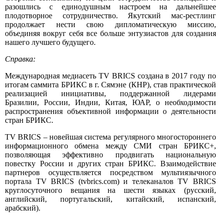
разошлись с единодушным настроем на дальнейшее
плодотворное сотрудничество. Якутский мас-рестлинг
продолжает нести свою дипломатическую миссию,
объединяя вокруг себя все больше энтузиастов для создания
нашего лучшего будущего.
Справка:
Международная медиасеть TV BRICS создана в 2017 году по
итогам саммита БРИКС в г. Сямэне (КНР), став практической
реализацией инициативы, поддержанной лидерами
Бразилии, России, Индии, Китая, ЮАР, о необходимости
распространения объективной информации о деятельности
стран БРИКС.
TV BRICS – новейшая система регулярного многостороннего
информационного обмена между СМИ стран БРИКС+,
позволяющая эффективно продвигать национальную
повестку России и других стран БРИКС. Взаимодействие
партнеров осуществляется посредством мультиязычного
портала TV BRICS (tvbrics.com) и телеканалов TV BRICS
круглосуточного вещания на шести языках (русский,
английский, португальский, китайский, испанский,
арабский).