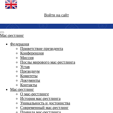
Войти на сайт
Мас-рестлинг
Федерация
Приветствие президента
Конференция
Миссия
Послы мирового мас-рестлинга
Устав
Президиум
Комитеты
Документы
Контакты
Мас-рестлинг
О мас-рестлинге
История мас-рестлинга
Уникальность и достоинства
Современный мас-рестлинг
Правила мас-рестлинга