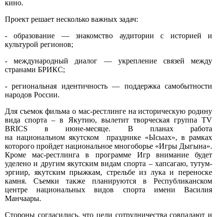
кино.
Проект решает несколько важных задач:
- образование — знакомство аудитории с историей и
культурой регионов;
- международный диалог — укрепление связей между
странами БРИКС;
- региональная идентичность — поддержка самобытности
народов России.
Для съемок фильма о мас-рестлинге на историческую родину
вида спорта – в Якутию, вылетит творческая группа TV
BRICS в июне-месяце. В планах работа
на национальном якутском празднике «Ысыах», в рамках
которого пройдет национальное многоборье «Игры Дыгына».
Кроме мас-рестлинга в программе Игр внимание будет
уделено и другим якутским видам спорта – хапсагаю, тутум-
эргиир, якутским прыжкам, стрельбе из лука и переноске
камня. Съемки также планируются в Республиканском
центре национальных видов спорта имени Василия
Манчаары.
Стороны согласились, что цели сотрудничества совпадают и