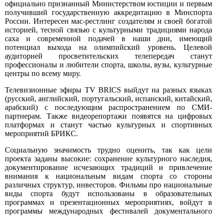
официально признанный Министерством юстиции и первым
получивший государственную аккредитацию в Минспорта
России. Интересен мас-рестлинг создателям и своей богатой
историей, тесной связью с культурными традициями народа
саха и современной подачей в наши дни, имеющий
потенциал выхода на олимпийский уровень. Целевой
аудиторией просветительских телепередач станут
профессионалы и любители спорта, школы, вузы, культурные
центры по всему миру.
Телевизионные эфиры TV BRICS выйдут на разных языках
(русский, английский, португальский, испанский, китайский,
арабский) с последующим распространением по СМИ-
партнерам. Также видеорепортажи появятся на цифровых
платформах и станут частью культурных и спортивных
мероприятий БРИКС.
Социальную значимость трудно оценить, так как цели
проекта заданы высокие: сохранение культурного наследия,
документирование исчезающих традиций и привлечение
внимания к национальным видам спорта со стороны
различных структур, инвесторов. Фильмы про национальные
виды спорта будут использованы в образовательных
программах и презентационных мероприятиях, войдут в
программы международных фестивалей документального