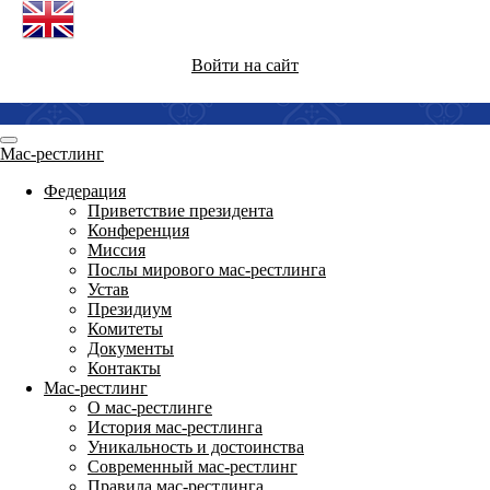
Войти на сайт
Мас-рестлинг
Федерация
Приветствие президента
Конференция
Миссия
Послы мирового мас-рестлинга
Устав
Президиум
Комитеты
Документы
Контакты
Мас-рестлинг
О мас-рестлинге
История мас-рестлинга
Уникальность и достоинства
Современный мас-рестлинг
Правила мас-рестлинга