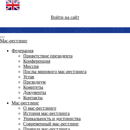
Войти на сайт
Мас-рестлинг
Федерация
Приветствие президента
Конференция
Миссия
Послы мирового мас-рестлинга
Устав
Президиум
Комитеты
Документы
Контакты
Мас-рестлинг
О мас-рестлинге
История мас-рестлинга
Уникальность и достоинства
Современный мас-рестлинг
Правила мас-рестлинга