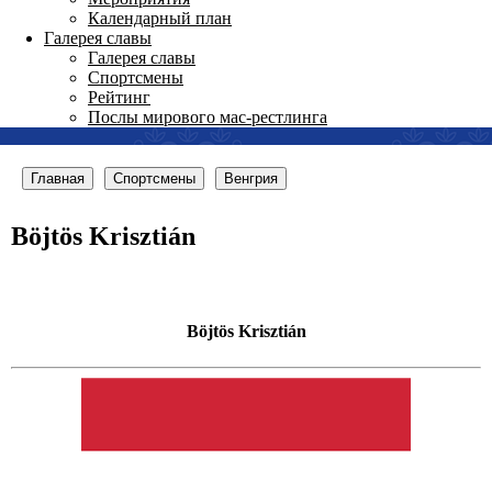
Календарный план
Галерея славы
Галерея славы
Спортсмены
Рейтинг
Послы мирового мас-рестлинга
Главная
Спортсмены
Венгрия
Böjtös Krisztián
Böjtös Krisztián