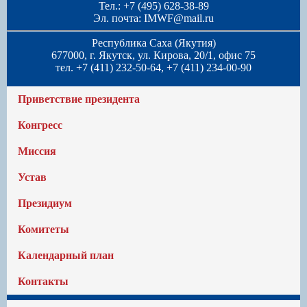
Тел.: +7 (495) 628-38-89
Эл. почта:
IMWF@mail.ru
Республика Саха (Якутия)
677000, г. Якутск, ул. Кирова, 20/1, офис 75
тел. +7 (411) 232-50-64, +7 (411) 234-00-90
Приветствие президента
Конгресс
Миссия
Устав
Президиум
Комитеты
Календарный план
Контакты