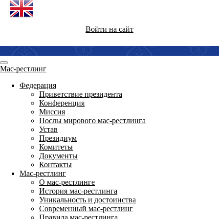
Войти на сайт
Мас-рестлинг
Федерация
Приветствие президента
Конференция
Миссия
Послы мирового мас-рестлинга
Устав
Президиум
Комитеты
Документы
Контакты
Мас-рестлинг
О мас-рестлинге
История мас-рестлинга
Уникальность и достоинства
Современный мас-рестлинг
Правила мас-рестлинга