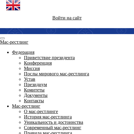
Войти на сайт
Мас-рестлинг
Федерация
Приветствие президента
Конференция
Миссия
Послы мирового мас-рестлинга
Устав
Президиум
Комитеты
Документы
Контакты
Мас-рестлинг
О мас-рестлинге
История мас-рестлинга
Уникальность и достоинства
Современный мас-рестлинг
Правила мас-рестлинга