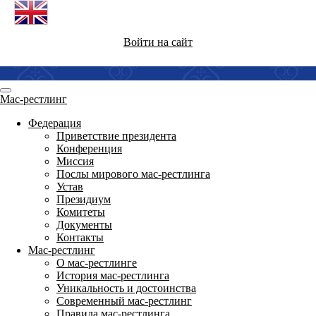
Войти на сайт
Мас-рестлинг
Федерация
Приветствие президента
Конференция
Миссия
Послы мирового мас-рестлинга
Устав
Президиум
Комитеты
Документы
Контакты
Мас-рестлинг
О мас-рестлинге
История мас-рестлинга
Уникальность и достоинства
Современный мас-рестлинг
Правила мас-рестлинга