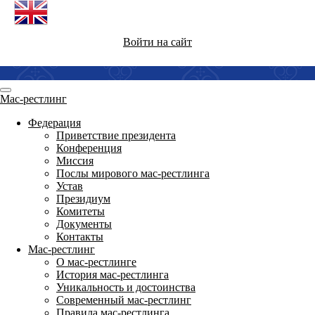
Войти на сайт
Мас-рестлинг
Федерация
Приветствие президента
Конференция
Миссия
Послы мирового мас-рестлинга
Устав
Президиум
Комитеты
Документы
Контакты
Мас-рестлинг
О мас-рестлинге
История мас-рестлинга
Уникальность и достоинства
Современный мас-рестлинг
Правила мас-рестлинга