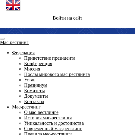
Войти на сайт
Мас-рестлинг
Федерация
Приветствие президента
Конференция
Миссия
Послы мирового мас-рестлинга
Устав
Президиум
Комитеты
Документы
Контакты
Мас-рестлинг
О мас-рестлинге
История мас-рестлинга
Уникальность и достоинства
Современный мас-рестлинг
Правила мас-рестлинга