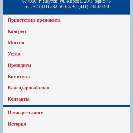
677000, г. Якутск, ул. Кирова, 20/1, офис 75
тел. +7 (411) 232-50-64, +7 (411) 234-00-90
Приветствие президента
Конгресс
Миссия
Устав
Президиум
Комитеты
Календарный план
Контакты
О мас-рестлинге
История