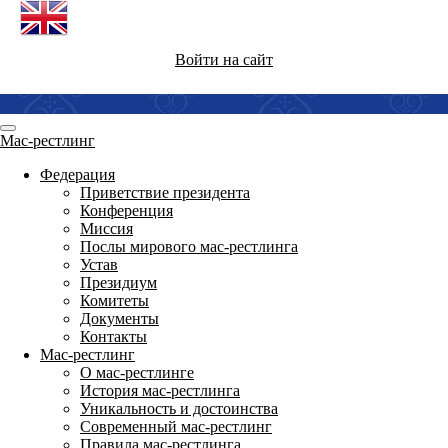
Войти на сайт
Мас-рестлинг
Федерация
Приветствие президента
Конференция
Миссия
Послы мирового мас-рестлинга
Устав
Президиум
Комитеты
Документы
Контакты
Мас-рестлинг
О мас-рестлинге
История мас-рестлинга
Уникальность и достоинства
Современный мас-рестлинг
Правила мас-рестлинга