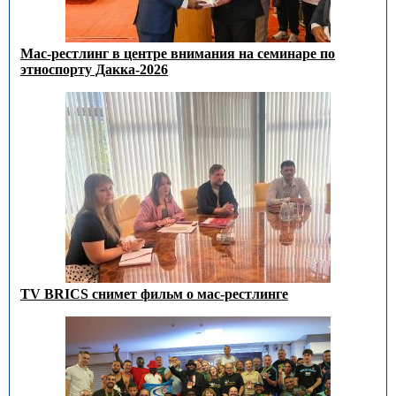
Мас-рестлинг в центре внимания на семинаре по
этноспорту Дакка-2026
TV BRICS снимет фильм о мас-рестлинге