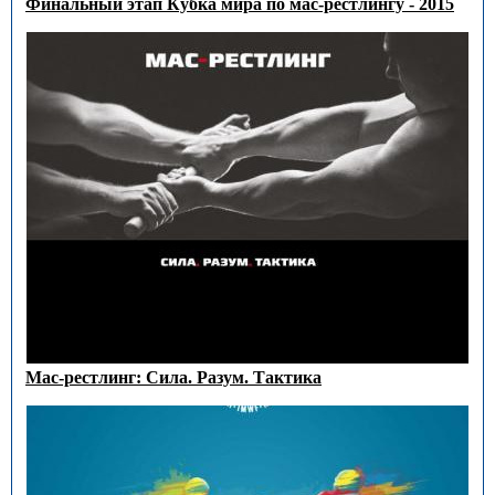
Финальный этап Кубка мира по мас-рестлингу - 2015
Мас-рестлинг: Сила. Разум. Тактика