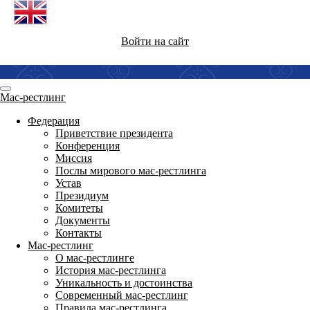
Войти на сайт
Мас-рестлинг
Федерация
Приветствие президента
Конференция
Миссия
Послы мирового мас-рестлинга
Устав
Президиум
Комитеты
Документы
Контакты
Мас-рестлинг
О мас-рестлинге
История мас-рестлинга
Уникальность и достоинства
Современный мас-рестлинг
Правила мас-рестлинга