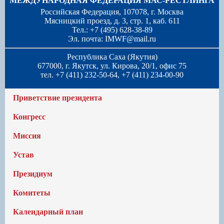
МЕЖДУНАРОДНАЯ ФЕДЕРАЦИЯ МАС-РЕСТЛИНГА
Российская Федерация, 107078, г. Москва
Мясницкий проезд, д. 3, стр. 1, каб. 611
Тел.: +7 (495) 628-38-89
Эл. почта:
IMWF@mail.ru
Республика Саха (Якутия)
677000, г. Якутск, ул. Кирова, 20/1, офис 75
тел. +7 (411) 232-50-64, +7 (411) 234-00-90
Приветствие президента
Конгресс
Миссия
Устав
Президиум
Комитеты
Календарный план