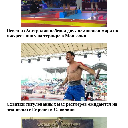
Певец из Австралии победил двух чемпионов мира по
мас-рестлингу на турнире в Монголии
Схватки титулованных мас-рестлеров ожидаются на
чемпионате Европы в Словакии