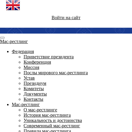
Войти на сайт
Мас-рестлинг
Федерация
Приветствие президента
Конференция
Миссия
Послы мирового мас-рестлинга
Устав
Президиум
Комитеты
Документы
Контакты
Мас-рестлинг
О мас-рестлинге
История мас-рестлинга
Уникальность и достоинства
Современный мас-рестлинг
Правила мас-рестлинга