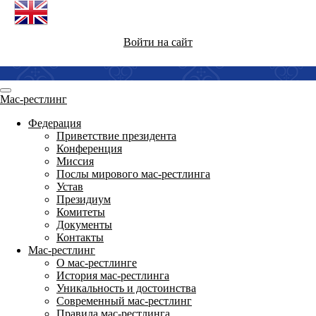
Войти на сайт
Мас-рестлинг
Федерация
Приветствие президента
Конференция
Миссия
Послы мирового мас-рестлинга
Устав
Президиум
Комитеты
Документы
Контакты
Мас-рестлинг
О мас-рестлинге
История мас-рестлинга
Уникальность и достоинства
Современный мас-рестлинг
Правила мас-рестлинга