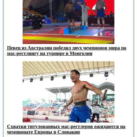
Певец из Австралии победил двух чемпионов мира по
мас-рестлингу на турнире в Монголии
Схватки титулованных мас-рестлеров ожидаются на
чемпионате Европы в Словакии