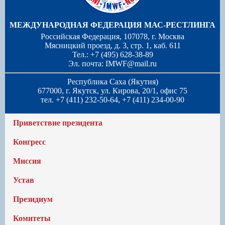
МЕЖДУНАРОДНАЯ ФЕДЕРАЦИЯ МАС-РЕСТЛИНГА
Российская Федерация, 107078, г. Москва
Мясницкий проезд, д. 3, стр. 1, каб. 611
Тел.: +7 (495) 628-38-89
Эл. почта:
IMWF@mail.ru
Республика Саха (Якутия)
677000, г. Якутск, ул. Кирова, 20/1, офис 75
тел. +7 (411) 232-50-64, +7 (411) 234-00-90
Приветствие президента
Конгресс
Миссия
Устав
Президиум
Комитеты