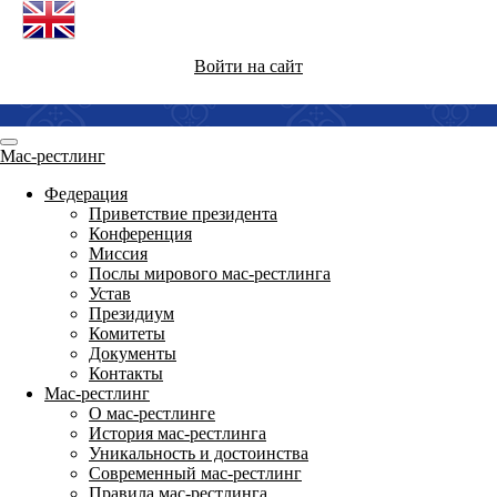
Войти на сайт
Мас-рестлинг
Федерация
Приветствие президента
Конференция
Миссия
Послы мирового мас-рестлинга
Устав
Президиум
Комитеты
Документы
Контакты
Мас-рестлинг
О мас-рестлинге
История мас-рестлинга
Уникальность и достоинства
Современный мас-рестлинг
Правила мас-рестлинга