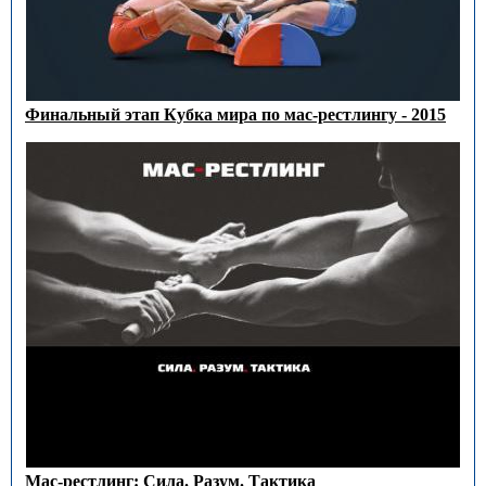
Финальный этап Кубка мира по мас-рестлингу - 2015
Мас-рестлинг: Сила. Разум. Тактика