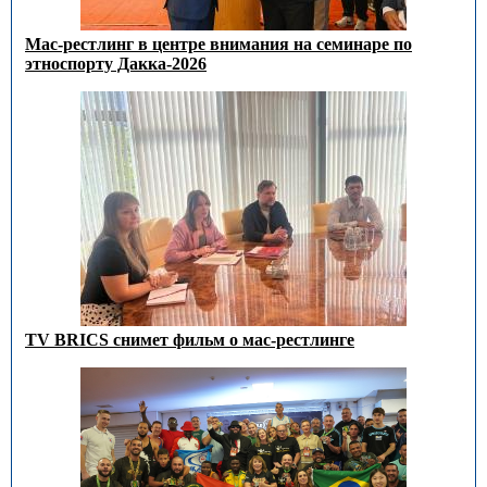
Мас-рестлинг в центре внимания на семинаре по
этноспорту Дакка-2026
TV BRICS снимет фильм о мас-рестлинге