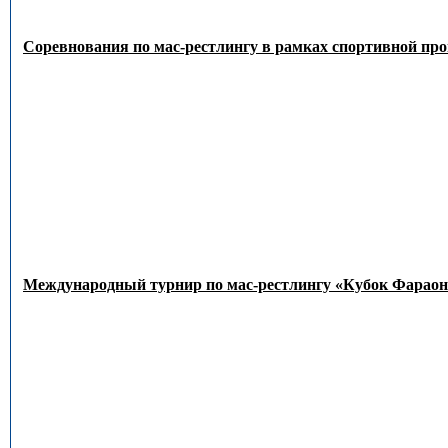
Соревнования по мас-рестлингу в рамках спортивной пр
Международный турнир по мас-рестлингу «Кубок Фараон