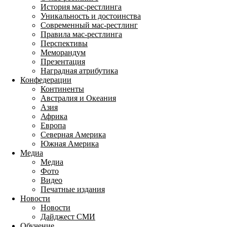
История мас-рестлинга
Уникальность и достоинства
Современный мас-рестлинг
Правила мас-рестлинга
Перспективы
Меморандум
Презентация
Наградная атрибутика
Конфедерации
Континенты
Австралия и Океания
Азия
Африка
Европа
Северная Америка
Южная Америка
Медиа
Медиа
Фото
Видео
Печатные издания
Новости
Новости
Дайджест СМИ
Обучение