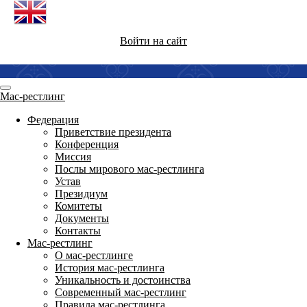
Войти на сайт
Мас-рестлинг
Федерация
Приветствие президента
Конференция
Миссия
Послы мирового мас-рестлинга
Устав
Президиум
Комитеты
Документы
Контакты
Мас-рестлинг
О мас-рестлинге
История мас-рестлинга
Уникальность и достоинства
Современный мас-рестлинг
Правила мас-рестлинга