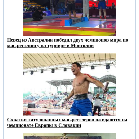
Певец из Австралии победил двух чемпионов мира по
мас-рестлингу на турнире в Монголии
Схватки титулованных мас-рестлеров ожидаются на
чемпионате Европы в Словакии