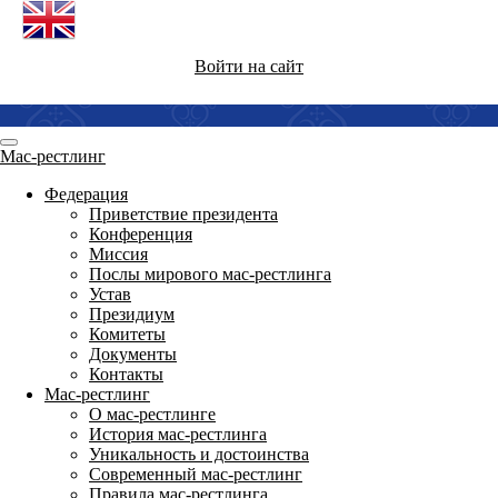
Войти на сайт
Мас-рестлинг
Федерация
Приветствие президента
Конференция
Миссия
Послы мирового мас-рестлинга
Устав
Президиум
Комитеты
Документы
Контакты
Мас-рестлинг
О мас-рестлинге
История мас-рестлинга
Уникальность и достоинства
Современный мас-рестлинг
Правила мас-рестлинга