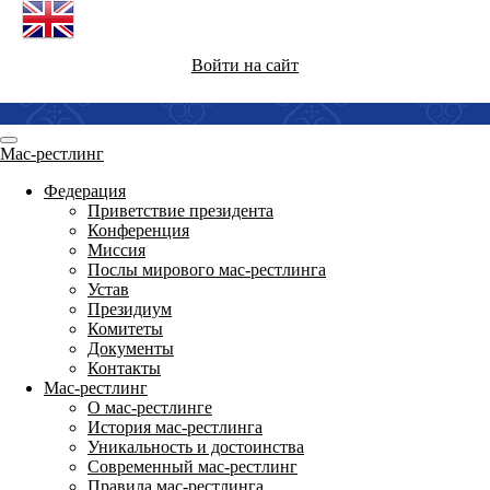
Войти на сайт
Мас-рестлинг
Федерация
Приветствие президента
Конференция
Миссия
Послы мирового мас-рестлинга
Устав
Президиум
Комитеты
Документы
Контакты
Мас-рестлинг
О мас-рестлинге
История мас-рестлинга
Уникальность и достоинства
Современный мас-рестлинг
Правила мас-рестлинга