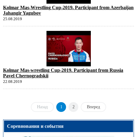
Kolmar Mas-Wrestling Cup-2019. Participant from Azerbaijan
Jahangir Yagubov
25.08.2019
Kolmar Mas-wrestling Cup-2019. Participant from Russia
Pavel Chernogradskii
22.08.2019
Назад
1
2
Вперед
Соревнования и события