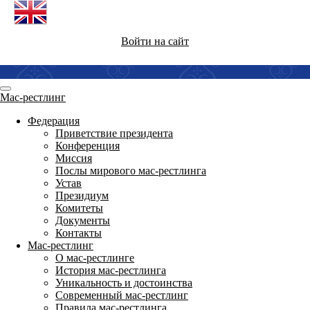
Войти на сайт
Мас-рестлинг
Федерация
Приветствие президента
Конференция
Миссия
Послы мирового мас-рестлинга
Устав
Президиум
Комитеты
Документы
Контакты
Мас-рестлинг
О мас-рестлинге
История мас-рестлинга
Уникальность и достоинства
Современный мас-рестлинг
Правила мас-рестлинга