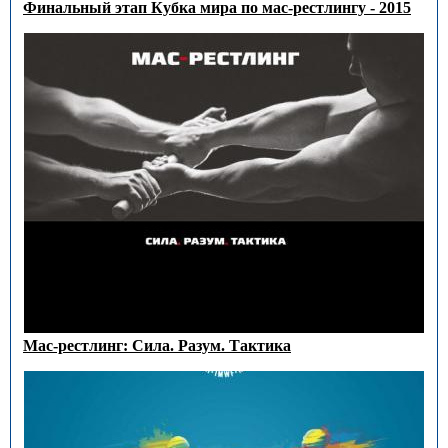
Финальный этап Кубка мира по мас-рестлингу - 2015
Мас-рестлинг: Сила. Разум. Тактика