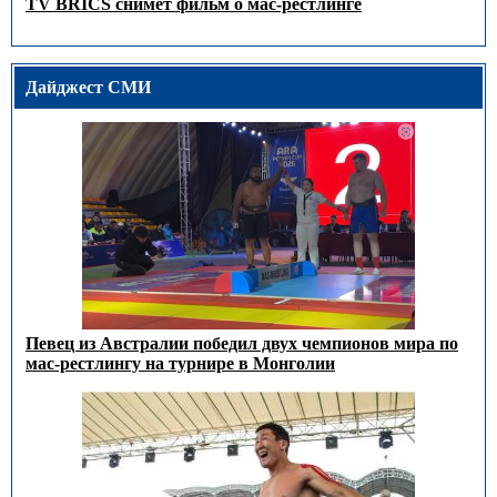
TV BRICS снимет фильм о мас-рестлинге
Дайджест СМИ
Певец из Австралии победил двух чемпионов мира по
мас-рестлингу на турнире в Монголии