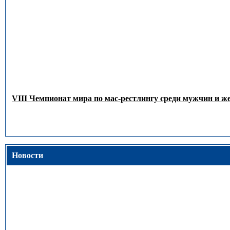
VIII Чемпионат мира по мас-рестлингу среди мужчин и 
Новости