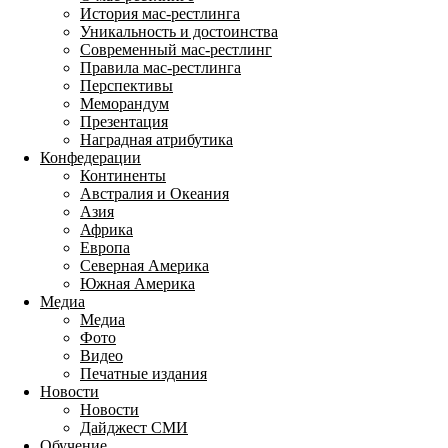
История мас-рестлинга
Уникальность и достоинства
Современный мас-рестлинг
Правила мас-рестлинга
Перспективы
Меморандум
Презентация
Наградная атрибутика
Конфедерации
Континенты
Австралия и Океания
Азия
Африка
Европа
Северная Америка
Южная Америка
Медиа
Медиа
Фото
Видео
Печатные издания
Новости
Новости
Дайджест СМИ
Обучение