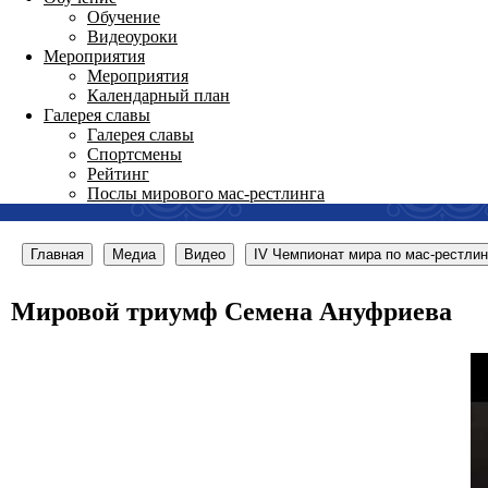
Обучение
Видеоуроки
Мероприятия
Мероприятия
Календарный план
Галерея славы
Галерея славы
Спортсмены
Рейтинг
Послы мирового мас-рестлинга
Главная
Медиа
Видео
IV Чемпионат мира по мас-рестлин
Мировой триумф Семена Ануфриева