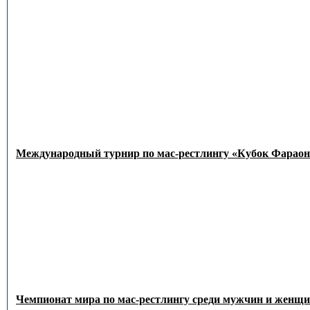
Международный турнир по мас-рестлингу «Кубок Фараон
Чемпионат мира по мас-рестлингу среди мужчин и женщин