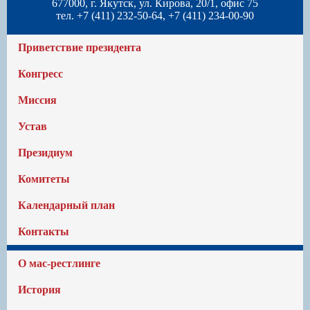
677000, г. Якутск, ул. Кирова, 20/1, офис 75
тел. +7 (411) 232-50-64, +7 (411) 234-00-90
Приветствие президента
Конгресс
Миссия
Устав
Президиум
Комитеты
Календарный план
Контакты
О мас-рестлинге
История