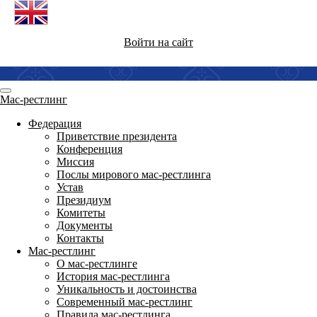
Войти на сайт
Мас-рестлинг
Федерация
Приветствие президента
Конференция
Миссия
Послы мирового мас-рестлинга
Устав
Президиум
Комитеты
Документы
Контакты
Мас-рестлинг
О мас-рестлинге
История мас-рестлинга
Уникальность и достоинства
Современный мас-рестлинг
Правила мас-рестлинга