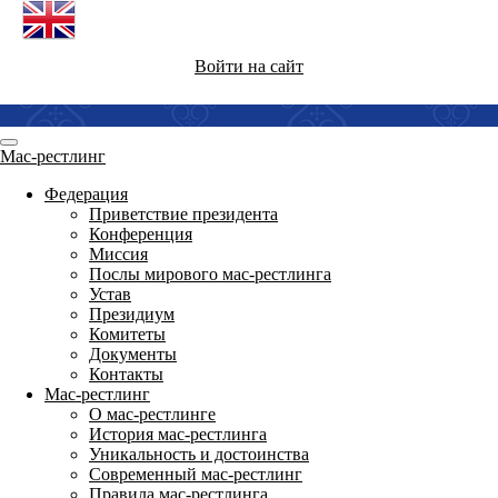
Войти на сайт
Мас-рестлинг
Федерация
Приветствие президента
Конференция
Миссия
Послы мирового мас-рестлинга
Устав
Президиум
Комитеты
Документы
Контакты
Мас-рестлинг
О мас-рестлинге
История мас-рестлинга
Уникальность и достоинства
Современный мас-рестлинг
Правила мас-рестлинга