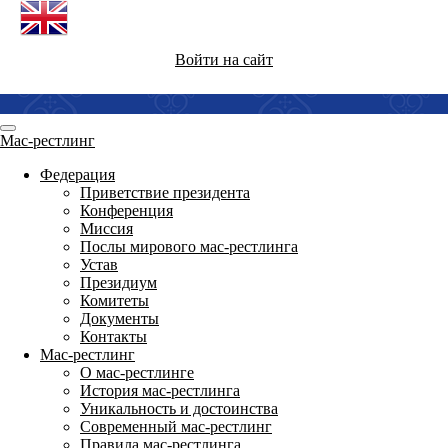
Войти на сайт
Мас-рестлинг
Федерация
Приветствие президента
Конференция
Миссия
Послы мирового мас-рестлинга
Устав
Президиум
Комитеты
Документы
Контакты
Мас-рестлинг
О мас-рестлинге
История мас-рестлинга
Уникальность и достоинства
Современный мас-рестлинг
Правила мас-рестлинга