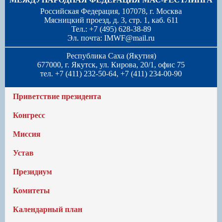
Российская Федерация, 107078, г. Москва
Мясницкий проезд, д. 3, стр. 1, каб. 611
Тел.: +7 (495) 628-38-89
Эл. почта:
IMWF@mail.ru
Республика Саха (Якутия)
677000, г. Якутск, ул. Кирова, 20/1, офис 75
тел. +7 (411) 232-50-64, +7 (411) 234-00-90
Приветствие президента
Конгресс
Миссия
Устав
Президиум
Комитеты
Календарный план