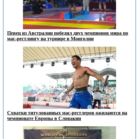
Певец из Австралии победил двух чемпионов мира по
мас-рестлингу на турнире в Монголии
Схватки титулованных мас-рестлеров ожидаются на
чемпионате Европы в Словакии