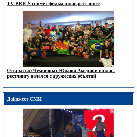
TV BRICS снимет фильм о мас-рестлинге
Открытый Чемпионат Южной Америки по мас-
рестлингу начался с дружеских объятий
Дайджест СМИ