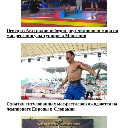
Певец из Австралии победил двух чемпионов мира по
мас-рестлингу на турнире в Монголии
Схватки титулованных мас-рестлеров ожидаются на
чемпионате Европы в Словакии