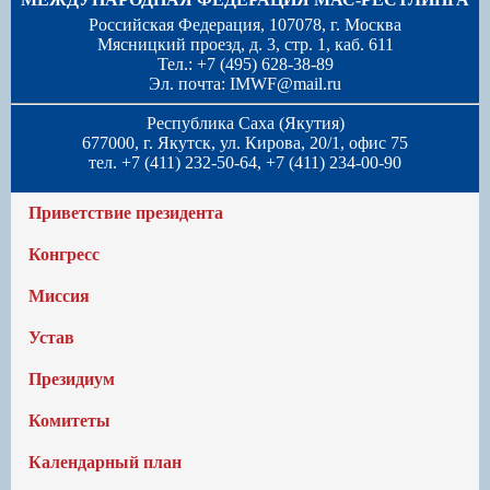
Российская Федерация, 107078, г. Москва
Мясницкий проезд, д. 3, стр. 1, каб. 611
Тел.: +7 (495) 628-38-89
Эл. почта:
IMWF@mail.ru
Республика Саха (Якутия)
677000, г. Якутск, ул. Кирова, 20/1, офис 75
тел. +7 (411) 232-50-64, +7 (411) 234-00-90
Приветствие президента
Конгресс
Миссия
Устав
Президиум
Комитеты
Календарный план