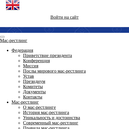
Войти на сайт
Мас-рестлинг
Федерация
Приветствие президента
Конференция
Миссия
Послы мирового мас-рестлинга
Устав
Президиум
Комитеты
Документы
Контакты
Мас-рестлинг
О мас-рестлинге
История мас-рестлинга
Уникальность и достоинства
Современный мас-рестлинг
Правила мас-рестлинга