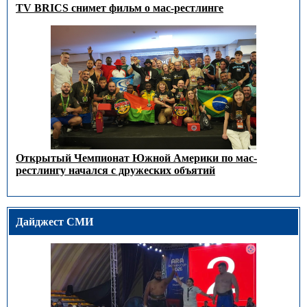
TV BRICS снимет фильм о мас-рестлинге
Открытый Чемпионат Южной Америки по мас-
рестлингу начался с дружеских объятий
Дайджест СМИ