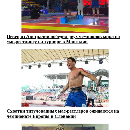
Певец из Австралии победил двух чемпионов мира по
мас-рестлингу на турнире в Монголии
Схватки титулованных мас-рестлеров ожидаются на
чемпионате Европы в Словакии