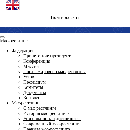
Войти на сайт
Мас-рестлинг
Федерация
Приветствие президента
Конференция
Миссия
Послы мирового мас-рестлинга
Устав
Президиум
Комитеты
Документы
Контакты
Мас-рестлинг
О мас-рестлинге
История мас-рестлинга
Уникальность и достоинства
Современный мас-рестлинг
Правила мас-рестлинга