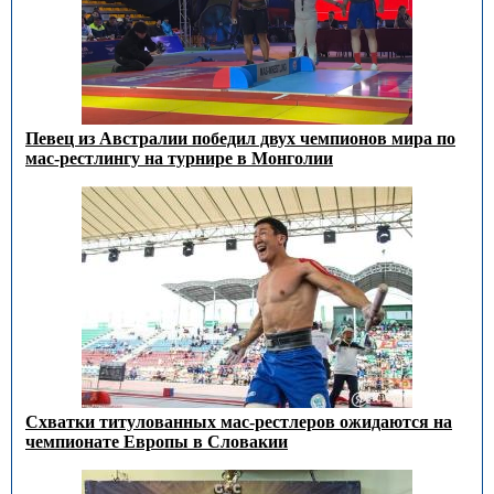
Певец из Австралии победил двух чемпионов мира по
мас-рестлингу на турнире в Монголии
Схватки титулованных мас-рестлеров ожидаются на
чемпионате Европы в Словакии