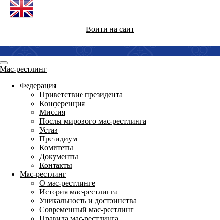
Войти на сайт
Мас-рестлинг
Федерация
Приветствие президента
Конференция
Миссия
Послы мирового мас-рестлинга
Устав
Президиум
Комитеты
Документы
Контакты
Мас-рестлинг
О мас-рестлинге
История мас-рестлинга
Уникальность и достоинства
Современный мас-рестлинг
Правила мас-рестлинга