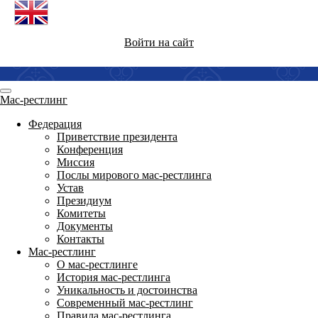
Войти на сайт
Мас-рестлинг
Федерация
Приветствие президента
Конференция
Миссия
Послы мирового мас-рестлинга
Устав
Президиум
Комитеты
Документы
Контакты
Мас-рестлинг
О мас-рестлинге
История мас-рестлинга
Уникальность и достоинства
Современный мас-рестлинг
Правила мас-рестлинга