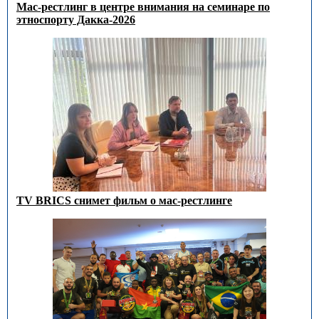
Мас-рестлинг в центре внимания на семинаре по
этноспорту Дакка-2026
TV BRICS снимет фильм о мас-рестлинге