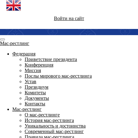
Войти на сайт
Мас-рестлинг
Федерация
Приветствие президента
Конференция
Миссия
Послы мирового мас-рестлинга
Устав
Президиум
Комитеты
Документы
Контакты
Мас-рестлинг
О мас-рестлинге
История мас-рестлинга
Уникальность и достоинства
Современный мас-рестлинг
Правила мас-рестлинга