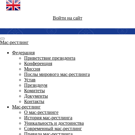
Войти на сайт
Мас-рестлинг
Федерация
Приветствие президента
Конференция
Миссия
Послы мирового мас-рестлинга
Устав
Президиум
Комитеты
Документы
Контакты
Мас-рестлинг
О мас-рестлинге
История мас-рестлинга
Уникальность и достоинства
Современный мас-рестлинг
Правила мас-рестлинга