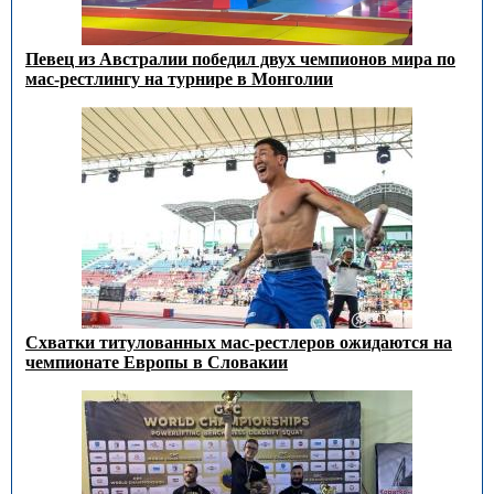
Певец из Австралии победил двух чемпионов мира по
мас-рестлингу на турнире в Монголии
Схватки титулованных мас-рестлеров ожидаются на
чемпионате Европы в Словакии