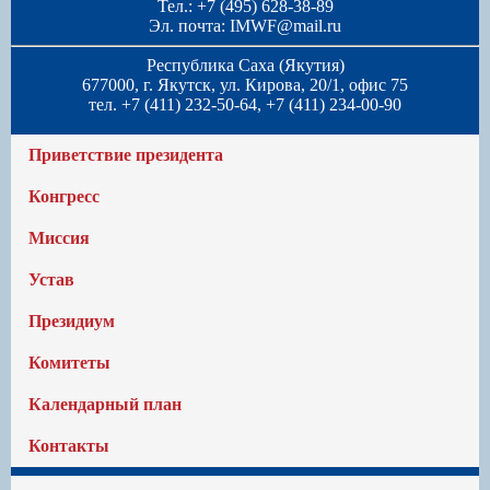
Тел.: +7 (495) 628-38-89
Эл. почта:
IMWF@mail.ru
Республика Саха (Якутия)
677000, г. Якутск, ул. Кирова, 20/1, офис 75
тел. +7 (411) 232-50-64, +7 (411) 234-00-90
Приветствие президента
Конгресс
Миссия
Устав
Президиум
Комитеты
Календарный план
Контакты