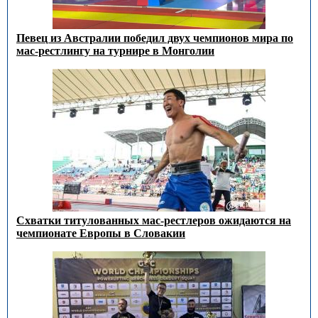
Певец из Австралии победил двух чемпионов мира по
мас-рестлингу на турнире в Монголии
Схватки титулованных мас-рестлеров ожидаются на
чемпионате Европы в Словакии