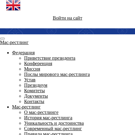
Войти на сайт
Мас-рестлинг
Федерация
Приветствие президента
Конференция
Миссия
Послы мирового мас-рестлинга
Устав
Президиум
Комитеты
Документы
Контакты
Мас-рестлинг
О мас-рестлинге
История мас-рестлинга
Уникальность и достоинства
Современный мас-рестлинг
Правила мас-рестлинга