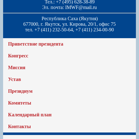
Тел.: +7 (495) 628-38-89
Эл. почта:
IMWF@mail.ru
Республика Саха (Якутия)
677000, г. Якутск, ул. Кирова, 20/1, офис 75
тел. +7 (411) 232-50-64, +7 (411) 234-00-90
Приветствие президента
Конгресс
Миссия
Устав
Президиум
Комитеты
Календарный план
Контакты