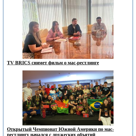
TV BRICS снимет фильм о мас-рестлинге
Открытый Чемпионат Южной Америки по мас-
рестлингу начался с дружеских объятий